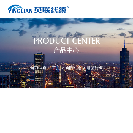
PRODUCT CENTER
产品中心
当前位置：
首页
>
新闻动态
>
电缆行业
沈阳电线电缆厂小编今天与您分
享：2018年全球电网规模电池商
场需求达13.7亿美元