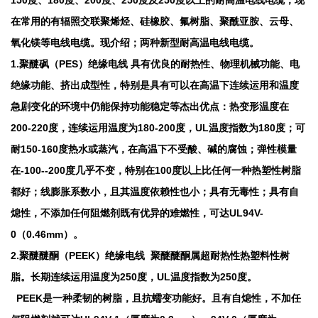
150度、180度、200度、250度及250度以上的耐高温电线电缆，现
在常用的有辐照交联聚烯烃、硅橡胶、氟树脂、聚酰亚胺、云母、
氧化镁等电线电缆。现介绍；两种新型耐高温电线电缆。
1.聚醚砜（PES）绝缘电线 具有优良的耐热性、物理机械功能、电
绝缘功能、挤出成型性，特别是具有可以在高温下连续运用和温度
急剧变化的环境中仍能保持功能稳定等杰出优点：热变形温度在
200-220度，连续运用温度为180-200度，UL温度指数为180度；可
耐150-160度热水或蒸汽，在高温下不受酸、碱的腐蚀；弹性模量
在-100--200度几乎不变，特别在100度以上比任何一种热塑性树脂
都好；线膨胀系数小，且其温度依赖性也小；具有无毒性；具有自
熄性，不添加任何阻燃剂既有优异的难燃性，可达UL94V-
0（0.46mm）。
2.聚醚醚酮（PEEK）绝缘电线 聚醚醚酮属超耐热性热塑料性树
脂。长期连续运用温度为250度，UL温度指数为250度。
PEEK是一种柔韧的树脂，且抗蠕变功能好。且有自熄性，不加任