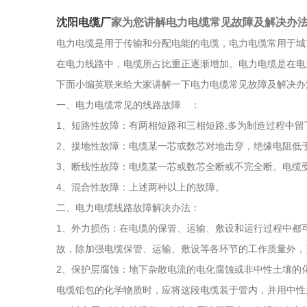
沈阳电缆厂
家为您讲解电力电缆常见故障及解决办
电力电缆是用于传输和分配电能的电缆，电力电缆常用于城
在电力线路中，电缆所占比重正逐渐增加。电力电缆是在电力
下面小编英联来给大家讲解一下电力电缆常见故障及解决办
一、电力电缆常见的线路故障 ：
1、短路性故障：有两相短路和三相短路,多为制造过程中留
2、接地性故障：电缆某一芯或数芯对地击穿，绝缘电阻低于
3、断线性故障：电缆某一芯或数芯全断或不完全断。电缆
4、混合性故障：上述两种以上的故障。
二、电力电缆线路故障解决办法：
1、外力损伤：在电缆的保管、运输、敷设和运行过程中都
故，除加强电缆保管、运输、敷设等各环节的工作质量外，
2、保护层腐蚀：地下杂散电流的电化腐蚀或非中性土壤的
电缆铅包的化学物质时，应将这段电缆装于管内，并用中性