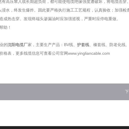
然有高压窜入或长期超负荷，都可能使电缆绝缘强度遭破坏，将电缆击穿
头浸水，终发生爆炸。因此要严格执行施工工艺规程，认真验收；加强检
造成热击穿。发现终端头渗漏油时应加强巡视，严重时应停电重做。
帮助！
业的
沈阳电缆厂
家，主要生产产品：BV线、
护套线
、橡套线、防老化线、
多线缆信息可查看公司官网www.yingliancable.com
下