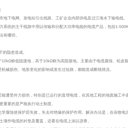
法
市地下电网、发电站引出线路、工矿企业内部供电及过江海水下输电线。
系统的主干线路中用以传输和分配大功率电能的电缆产品，包括1-500
法有哪些。
下的隐患造成。
10kΩ称低阻接地，高于10kΩ称为高阻接地。主要由于电缆腐蚀、铅
受机械损伤、地形变化的影响或发生过短路，都能造成断线情况。
可能遭受外力损伤，特别是已运行的直埋电缆，在其他工程的地面施工中易
更重要的是严格执行动土制度。
化学腐蚀使保护层失效，失去对绝缘的保护作用。解决办法是，在杂散电
土壤作电缆的衬垫及覆盖，还要在电缆上涂以沥青。