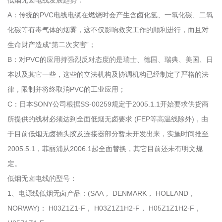
低烟无卤电线发展趋势：
A：传统的PVC电线电缆在燃烧时会产生含卤化氢、一氧化碳、二氧
化碳等有毒气体的烟雾，这不仅影响救灾工作的顺利进行，而且对
生命财产造成“第二次灾害”；
B：对PVC的应用持强烈反对态度的是瑞士、德国、瑞典、美国、日
本以及其它一些，这些的立法机构及协调机构已经制定了严格的法
律，限制并将终取消PVC的工业应用；
C：日本SONY公司根据SS-00259规定于2005.1.1开始要求供货商
所提供的线材必须达到全面低烟无卤要求 (FEP等高温线除外)，由
于目前低烟无卤插头胶及连接器部分暂未开发出来，实施时间推至
2005.5.1，菲丽浦从2006.1起全面替换，其它目前还未有明文规
定。
低烟无卤电线的型号：
1、电源线低烟无卤产品：(SAA， DENMARK， HOLLAND，
NORWAY)： H03Z1Z1-F， H03Z1Z1H2-F， H05Z1Z1H2-F，