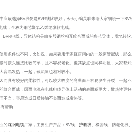
应该选择BV线仍是BVR线比较好，今天小编英联来给大家细说一下BV线
R电线，全称为铜芯聚氯乙烯绝缘软电线。
。BVR电线，导体结构是由多股铜丝相互绞合而成的多芯导体，质地较软
使用条件也不同，比如说，如果要用于家庭房间内的一般穿管配线，那么显
接时接头连接比较简单，且不容易老化。但其缺点也同样明显，大家都知
大容易发热，一起，载流量也相对较小。
，因而具有较好的柔软性，可以较大幅度的弯曲而不容易发生开裂，一起
股铜丝绞合而成，因而电流在电线电缆导体上活动的表面积更大，散热性更好
理不当，容易造成日后接触不良而造成发热等。
们有帮助！
业的
沈阳电缆厂
家，主要生产产品：BV线、
护套线
、橡套线、防老化线、