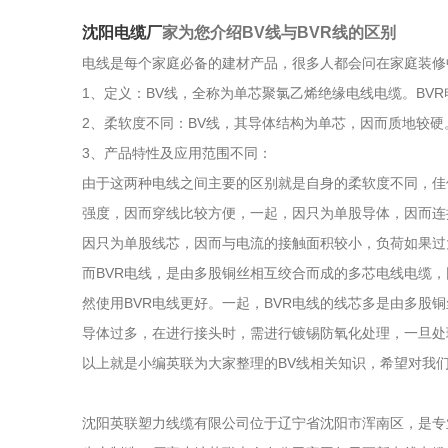
沈阳电缆厂
家为您介绍BV线与BVR线的区别
电线是每个家庭必备的建材产品，很多人都会问在家庭装修中
1、定义：BV线，全称为单芯聚氯乙烯绝缘电线电缆。BV
2、柔软度不同：BV线，其导体结构为单芯，因而质地较硬
3、产品特性及应用范围不同：
由于这两种电线之间主要的区别就是自身的柔软度不同，佳
强度，因而穿线比较方便，一起，因只为单股导体，因而连
因只为单股线芯，因而与电流的接触面积较小，负荷如果过
而BVR电线，是由多股铜丝相互绞合而成的多芯电线电缆
然使用BVR电线更好。一起，BVR电线的线芯多是由多
导体过多，在进行接头时，需进行镀锡防氧化处理，一旦处
以上就是小编英联为大家整理的BV线相关知识，希望对我
沈阳英联塑力线缆有限公司位于辽宁省沈阳市浑南区，是专