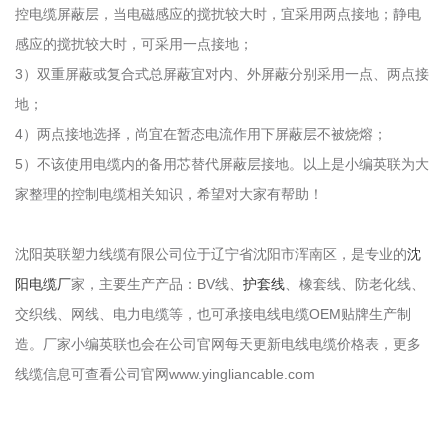
控电缆屏蔽层，当电磁感应的搅扰较大时，宜采用两点接地；静电
感应的搅扰较大时，可采用一点接地；
3）双重屏蔽或复合式总屏蔽宜对内、外屏蔽分别采用一点、两点接
地；
4）两点接地选择，尚宜在暂态电流作用下屏蔽层不被烧熔；
5）不该使用电缆内的备用芯替代屏蔽层接地。以上是小编英联为大
家整理的控制电缆相关知识，希望对大家有帮助！
沈阳英联塑力线缆有限公司位于辽宁省沈阳市浑南区，是专业的
沈
阳电缆厂
家，主要生产产品：BV线、
护套线
、橡套线、防老化线、
交织线、网线、电力电缆等，也可承接电线电缆OEM贴牌生产制
造。厂家小编英联也会在公司官网每天更新电线电缆价格表，更多
线缆信息可查看公司官网www.yingliancable.com