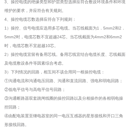
3、操控电缆的绝缘类型和护层类型选择应符合敷设环境条件和环境
维护的要求，并应符合有关规则。
4、操控电缆芯数选择应符合下列规则：
1）操控、信号电缆应选用多芯电缆。当芯线截面为1．5mm2和2．
5mm2时，电缆芯数不宜超越24芯。当芯线截面为4mm2和6mm2
时，电缆芯数不宜超越10芯。
2）操控电缆宜留有备用芯线。备用芯线宜结合电缆长度、芯线截面
及电缆敷设条件等因素综合考虑。
3）下列情况的回路，相互间不该合用同一根操控电缆：
①沟通电流和沟通电压回路、沟通和直流回路、强电和弱电回路；
②低电平信号与高电平信号回路；
③沟通断路器双套跳闸线圈的操控回路以及分相操作的各相弱电操
控回路；
④由配电装置至继电器室的同一电压互感器的星形接线和开口三角
形接线回路。